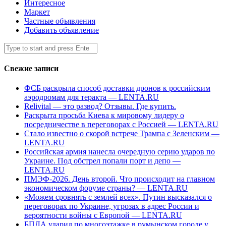
Интересное
Маркет
Частные объявления
Добавить объявление
Search
Submit
for:
Свежие записи
ФСБ раскрыла способ доставки дронов к российским
аэродромам для теракта — LENTA.RU
Relivital — это развод? Отзывы. Где купить.
Раскрыта просьба Киева к мировому лидеру о
посредничестве в переговорах с Россией — LENTA.RU
Стало известно о скорой встрече Трампа с Зеленским —
LENTA.RU
Российская армия нанесла очередную серию ударов по
Украине. Под обстрел попали порт и депо —
LENTA.RU
ПМЭФ-2026. День второй. Что происходит на главном
экономическом форуме страны? — LENTA.RU
«Можем сровнять с землей всех». Путин высказался о
переговорах по Украине, угрозах в адрес России и
вероятности войны с Европой — LENTA.RU
БПЛА ударил по многоэтажке в румынском городе у