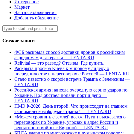
Интересное
Маркет
Частные объявления
Добавить объявление
Search
Submit
for:
Свежие записи
ФСБ раскрыла способ доставки дронов к российским
аэродромам для теракта — LENTA.RU
Relivital — это развод? Отзывы. Где купить.
Раскрыта просьба Киева к мировому лидеру о
посредничестве в переговорах с Россией — LENTA.RU
Стало известно о скорой встрече Трампа с Зеленским —
LENTA.RU
Российская армия нанесла очередную серию ударов по
Украине. Под обстрел попали порт и депо —
LENTA.RU
ПМЭФ-2026. День второй. Что происходит на главном
экономическом форуме страны? — LENTA.RU
«Можем сровнять с землей всех». Путин высказался о
переговорах по Украине, угрозах в адрес России и
вероятности войны с Европой — LENTA.RU
БПЛА ударил по многоэтажке в румынском городе у