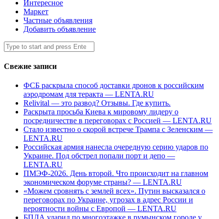
Интересное
Маркет
Частные объявления
Добавить объявление
Search
Submit
for:
Свежие записи
ФСБ раскрыла способ доставки дронов к российским
аэродромам для теракта — LENTA.RU
Relivital — это развод? Отзывы. Где купить.
Раскрыта просьба Киева к мировому лидеру о
посредничестве в переговорах с Россией — LENTA.RU
Стало известно о скорой встрече Трампа с Зеленским —
LENTA.RU
Российская армия нанесла очередную серию ударов по
Украине. Под обстрел попали порт и депо —
LENTA.RU
ПМЭФ-2026. День второй. Что происходит на главном
экономическом форуме страны? — LENTA.RU
«Можем сровнять с землей всех». Путин высказался о
переговорах по Украине, угрозах в адрес России и
вероятности войны с Европой — LENTA.RU
БПЛА ударил по многоэтажке в румынском городе у