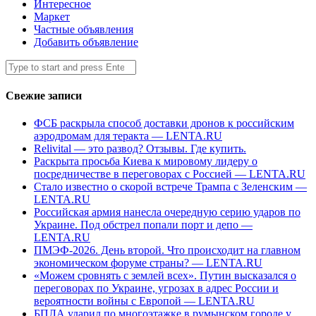
Интересное
Маркет
Частные объявления
Добавить объявление
Search
Submit
for:
Свежие записи
ФСБ раскрыла способ доставки дронов к российским
аэродромам для теракта — LENTA.RU
Relivital — это развод? Отзывы. Где купить.
Раскрыта просьба Киева к мировому лидеру о
посредничестве в переговорах с Россией — LENTA.RU
Стало известно о скорой встрече Трампа с Зеленским —
LENTA.RU
Российская армия нанесла очередную серию ударов по
Украине. Под обстрел попали порт и депо —
LENTA.RU
ПМЭФ-2026. День второй. Что происходит на главном
экономическом форуме страны? — LENTA.RU
«Можем сровнять с землей всех». Путин высказался о
переговорах по Украине, угрозах в адрес России и
вероятности войны с Европой — LENTA.RU
БПЛА ударил по многоэтажке в румынском городе у