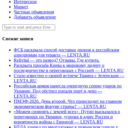
Интересное
Маркет
Частные объявления
Добавить объявление
Search
Submit
for:
Свежие записи
ФСБ раскрыла способ доставки дронов к российским
аэродромам для теракта — LENTA.RU
Relivital — это развод? Отзывы. Где купить.
Раскрыта просьба Киева к мировому лидеру о
посредничестве в переговорах с Россией — LENTA.RU
Стало известно о скорой встрече Трампа с Зеленским —
LENTA.RU
Российская армия нанесла очередную серию ударов по
Украине. Под обстрел попали порт и депо —
LENTA.RU
ПМЭФ-2026. День второй. Что происходит на главном
экономическом форуме страны? — LENTA.RU
«Можем сровнять с землей всех». Путин высказался о
переговорах по Украине, угрозах в адрес России и
вероятности войны с Европой — LENTA.RU
БПЛА ударил по многоэтажке в румынском городе у